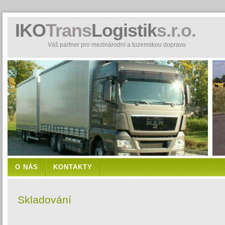
IKO
Trans
Logistik
s.r.o.
Váš partner pro mezinárodní a tuzemskou dopravu
O NÁS
KONTAKTY
Skladování