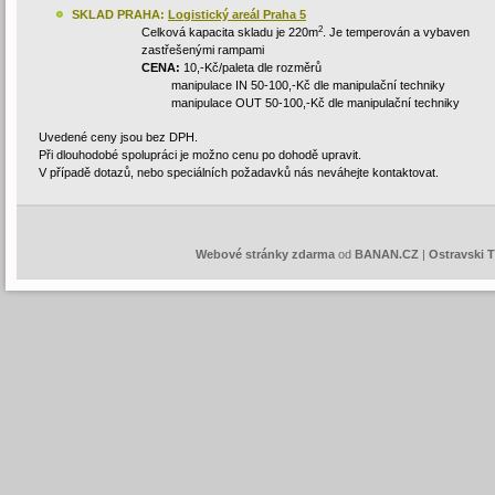
SKLAD PRAHA:
Logistický areál Praha 5
2
Celková kapacita skladu je 220m
. Je temperován a vybaven
zastřešenými rampami
CENA:
10,-Kč/paleta dle rozměrů
manipulace IN 50-100,-Kč dle manipulační techniky
manipulace OUT 50-100,-Kč dle manipulační techniky
Uvedené ceny jsou bez DPH.
Při dlouhodobé spolupráci je možno cenu po dohodě upravit.
V případě dotazů, nebo speciálních požadavků nás neváhejte kontaktovat.
Webové stránky zdarma
od
BANAN.CZ
|
Ostravski 